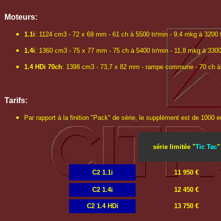
Moteurs:
1.1i
: 1124 cm3 - 72 x 69 mm - 61 ch à 5500 tr/min - 9,4 mkg à 3200 t
1.4i
: 1360 cm3 - 75 x 77 mm - 75 ch à 5400 tr/min - 11,8 mkg à 3300
1.4 HDi 70ch
: 1398 cm3 - 73,7 x 82 mm - rampe commune - 70 ch à 4
Tarifs:
Par rapport à la finition "Pack" de série, le supplément est de 1000 e
série limitée "
Tic Tac
"
C2 1.1i
11 950 €
C2 1.4i
12 450 €
C2 1.4 HDi
13 750 €