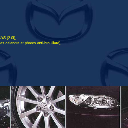
45 (2.0i),
 calandre et phares anti-brouillard),