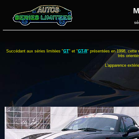
M
sé
Succédant aux séries limitées "
GT
" et "
GT-R
" présentées en 1998, cette 
très orienté
L'apparence extérie