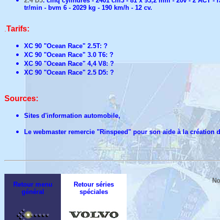
2.4 D5
: cinq cylindres - 2401 cm3 - 81 x 93,2 mm - 20v - 2 ACT -
tr/min - bvm 6 - 2029 kg - 190 km/h - 12 cv.
Tarifs:
.
XC 90 "Ocean Race" 2.5T: ?
XC 90 "Ocean Race" 3.0 T6: ?
XC 90 "Ocean Race" 4,4 V8: ?
XC 90 "Ocean Race" 2.5 D5: ?
Sources:
Sites d'information automobile,
Le webmaster remercie "Rinspeed" pour son aide à la création d
No
Retour menu
Retour séries
général
spéciales