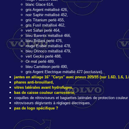
blanc Glace 614,
gris Argent métallisé 426,
noir Saphir métallisé 452,
gris Titanium perlé 455,
gris Fusil métallisé 462,
vert Safari perlé 464,
bleu Barents métallisé 466,
bleu Brillant perlé 476,
rouge Erable métallisé 478,
bleu Orinoco métallisé 479,
vert Gecko perlé 488,
Or mat perlé 489,
bleu Caméleon perlé 490,
gris Argent Electrique métallié 477 (exclusive).
jantes en alliage 16" "Ceryx" avec pneus 205/55 (sur 1.6D, 1.6, 1.
phares anti-brouillard,
vitres latérales avant hydrofuges,
bas de caisse couleur carrosserie,
coquilles de rétroviseurs et baguettes latérales de protection couleur
rétroviseurs dégivrants à réglages électriques,
pas de logo spécifique ?