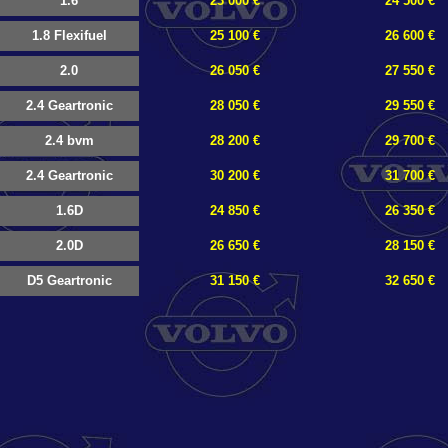
1.6
23 000 €
24 500 €
1.8 Flexifuel
25 100 €
26 600 €
2.0
26 050 €
27 550 €
2.4 Geartronic
28 050 €
29 550 €
2.4 bvm
28 200 €
29 700 €
2.4 Geartronic
30 200 €
31 700 €
1.6D
24 850 €
26 350 €
2.0D
26 650 €
28 150 €
D5 Geartronic
31 150 €
32 650 €