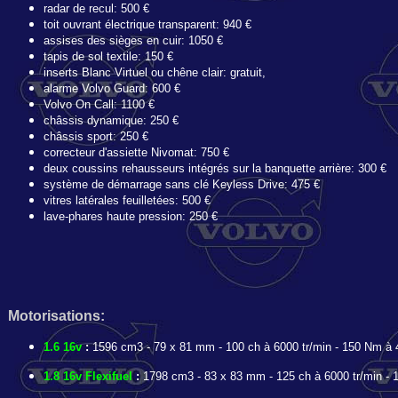
radar de recul: 500 €
toit ouvrant électrique transparent: 940 €
assises des sièges en cuir: 1050 €
tapis de sol textile: 150 €
inserts Blanc Virtuel ou chêne clair: gratuit,
alarme Volvo Guard: 600 €
Volvo On Call: 1100 €
châssis dynamique: 250 €
châssis sport: 250 €
correcteur d'assiette Nivomat: 750 €
deux coussins rehausseurs intégrés sur la banquette arrière: 300 €
système de démarrage sans clé Keyless Drive: 475 €
vitres latérales feuilletées: 500 €
lave-phares haute pression: 250 €
Motorisations:
1.6 16v
:
1596 cm3 - 79 x 81 mm - 100 ch à 6000 tr/min - 150 Nm à 4
1.8 16v Flexifuel
:
1798 cm3 - 83 x 83 mm - 125 ch à 6000 tr/min - 1