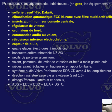
Principaux é
quipements intérieurs:
(en
gras
, les équipements sup
sellerie tissu/T-Tec Dalarö,
climatisation automatique ECC bi-zone avec filtre multi-actif (cl
inserts aluminium sur console centrale,
régulateur de vitesse,
ordinateur de bord,
commandes audio au volant,
rétroviseur intérieur électrochrome,
capteur de pluie,
quatre glaces électriques à impulsion,
banquette arrière rabattable 1/3 2/3,
seuils de porte en aluminium,
volant, pommeau de levier de vitesses et frein à main gainés cuir,
sièges avant réglables en hauteur et en appui lombaire,
système audio Volvo Performance RDS CD avec 4 hp, amplificateur 4x
direction assistée asservie à la vitesse (sauf 1.6),
airbags frontaux, latéraux et rideaux,
ABS + EBL + EBD + EBA + DSTC.