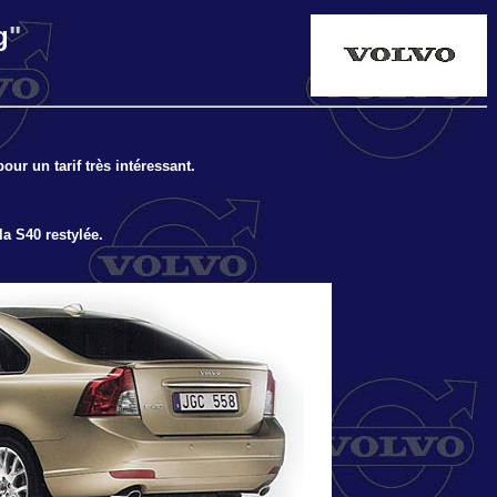
g
"
our un tarif très intéressant.
la S40 restylée.