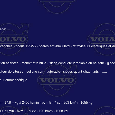
érie:
branches - pneus 195/55 - phares anti-brouillard - rétroviseurs électriques et dég
ction assistée - manomètre huile - siège conducteur réglable en hauteur - glace
ur de vitesse - sellerie cuir - autoradio - sièges avant chauffants - .....
teur atmosphérique.
- 17,8 mkg à 2400 tr/min - bvm 5 - 7 cv - 203 km/h - 1055 kg.
000 tr/min - bvm 5 - 9 cv - 190 km/h - 1008 kg.