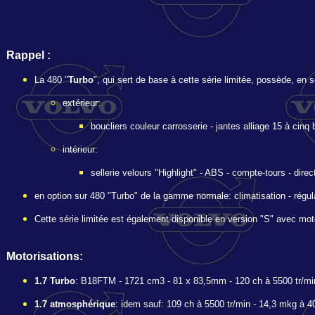
Rappel :
La 480 "
Turbo
", qui sert de base à cette série limitée, possède, en s
extérieur:
boucliers couleur carrosserie - jantes alliage 15 à cinq 
intérieur:
sellerie velours "Highlight" - ABS - compte-tours - dire
en option sur 480 "Turbo" de la gamme normale: climatisation - régulate
Cette série limitée est également disponible en version "S" avec mo
Motorisations:
1.7 Turbo
: B18FTM - 1721 cm3 - 81 x 83,5mm - 120 ch à 5500 tr/min 
1.7 atmosphérique
: idem sauf: 109 ch à 5500 tr/min - 14,3 mkg à 4