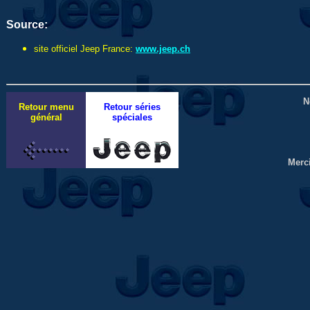
Source:
site officiel Jeep France:
www.jeep.ch
N
Retour menu
Retour séries
général
spéciales
Merc