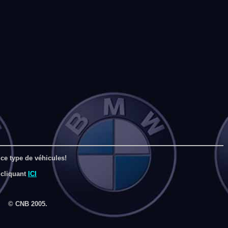
ce type de véhicules!
 cliquant
ICI
__
© CNB 2005.