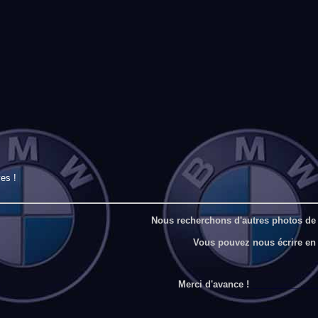
es !
Nous recherchons d'autres photos de 
Vous pouvez nous écrire en
Merci d'avance !
_____________