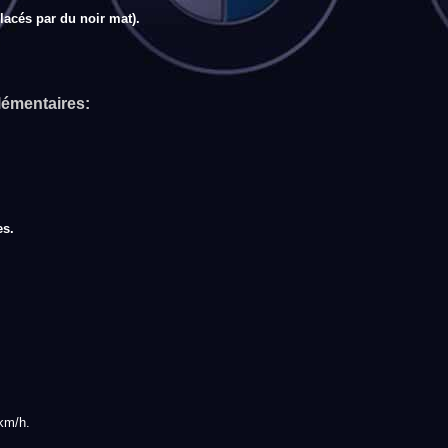
acés par du noir mat).
lémentaires:
es.
 km/h.