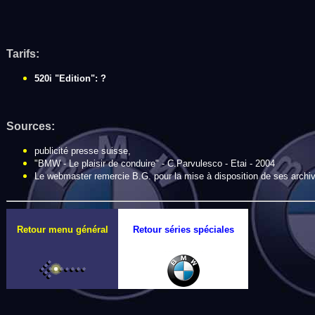
Tarifs:
520i "Edition": ?
Sources:
publicité presse suisse,
"BMW - Le plaisir de conduire" - C.Parvulesco - Etai - 2004
Le webmaster remercie B.G. pour la mise à disposition de ses archiv
Retour menu général
Retour séries spéciales