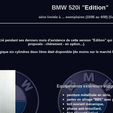
BMW 520i "
Edition
"
série limitée à ... exemplaires (10/86 au 4/88) (S
icié pendant ses derniers mois d'existence de cette version "Edition" 
proposés - chèrement - en option...).
ique six cylindres deux litres était disponible (du moins sur le marché 
Equipements extérieurs supp
peinture métallisée en série,
jantes en alliage "BBS" avec 
toit ouvrant mécanique,
phares anti-brouillard,