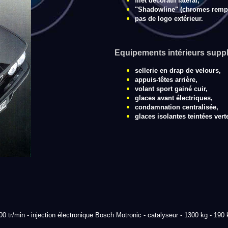
filet décoratif latéral,
"Shadowline" (chromes rempl
pas de logo extérieur.
Equipements intérieurs supp
sellerie en drap de velours,
appuis-têtes arrière,
volant sport gainé cuir,
glaces avant électriques,
condamnation centralisée,
glaces isolantes teintées vert
0 tr/min - injection électronique Bosch Motronic - catalyseur - 1300 kg - 190