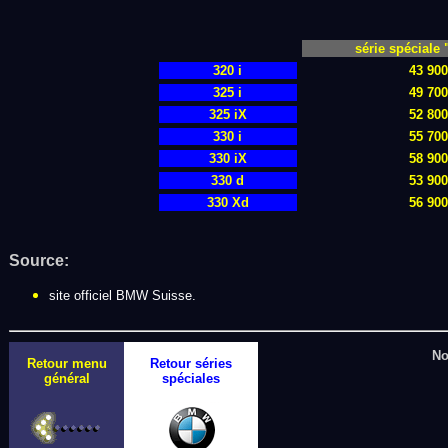
série spéciale 
320 i
43 90
325 i
49 70
325 iX
52 80
330 i
55 70
330 iX
58 90
330 d
53 90
330 Xd
56 90
Source:
site officiel BMW Suisse.
No
Retour menu
Retour séries
général
spéciales