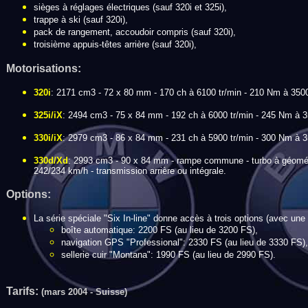
sièges à réglages électriques (sauf 320i et 325i),
trappe à ski (sauf 320i),
pack de rangement, accoudoir compris (sauf 320i),
troisième appuis-têtes arrière (sauf 320i),
Motorisations:
320i
: 2171 cm3 - 72 x 80 mm - 170 ch à 6100 tr/min - 210 Nm à 3500 
325i/iX
: 2494 cm3 - 75 x 84 mm - 192 ch à 6000 tr/min - 245 Nm à 35
330i/iX
: 2979 cm3 - 86 x 84 mm - 231 ch à 5900 tr/min - 300 Nm à 35
330d/Xd
: 2993 cm3 - 90 x 84 mm - rampe commune - turbo à géométri
242/234 km/h - transmission arrière ou intégrale.
Options:
La série spéciale "Six In-line" donne accès à trois options (avec une
boîte automatique: 2200 FS (au lieu de 3200 FS),
navigation GPS "Professional": 2330 FS (au lieu de 3330 FS),
sellerie cuir "Montana": 1990 FS (au lieu de 2990 FS).
Tarifs:
(mars 2004 - Suisse)