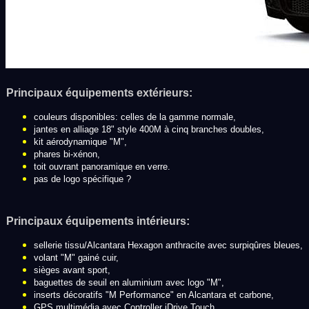
Principaux équipements extérieurs:
couleurs disponibles: celles de la gamme normale,
jantes en alliage 18" style 400M à cinq branches doubles,
kit aérodynamique "M",
phares bi-xénon,
toit ouvrant panoramique en verre.
pas de logo spécifique ?
Principaux équipements intérieurs:
sellerie tissu/Alcantara Hexagon anthracite avec surpiqûres bleues,
volant "M" gainé cuir,
sièges avant sport,
baguettes de seuil en aluminium avec logo "M",
inserts décoratifs "M Performance" en Alcantara et carbone,
GPS multimédia avec Controller iDrive Touch,