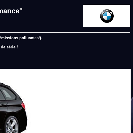
mance
"
émissions polluantes!).
 de série !