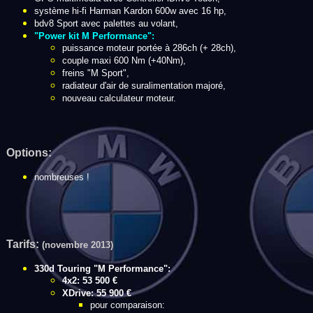
système hi-fi Harman Kardon 600w avec 16 hp,
bdv8 Sport avec palettes au volant,
"Power kit M Performance":
puissance moteur portée à 286ch (+ 28ch),
couple maxi 600 Nm (+40Nm),
freins "M Sport",
radiateur d'air de suralimentation majoré,
nouveau calculateur moteur.
Options:
nombreuses !
Tarifs:
(novembre 2013)
330d Touring "M Performance":
4x2: 53 500 €
XDrive: 55 900 €
pour comparaison: