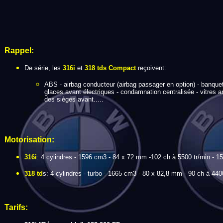
Rappel:
De série, les
316i
et
318 tds Compact
reçoivent:
ABS - airbag conducteur (airbag passager en option) - banquette 
glaces avant électriques - condamnation centralisée - vitres a
des sièges avant.....
Motorisation:
316i
: 4 cylindres - 1596 cm3 - 84 x 72 mm -102 ch à 5500 tr/min - 15
318 td
s: 4 cylindres - turbo - 1665 cm3 - 80 x 82,8 mm - 90 ch à 440
Tarifs: