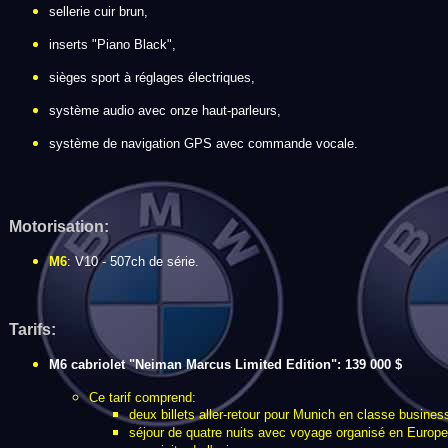
sellerie cuir brun,
inserts "Piano Black",
sièges sport à réglages électriques,
système audio avec onze haut-parleurs,
système de navigation GPS avec commande vocale.
Motorisation:
M6
: V10 - 507ch de série.
Tarifs:
M6 cabriolet "Neiman Marcus Limited Edition": 139 000 $
Ce tarif comprend:
deux billets aller-retour pour Munich en classe busines
séjour de quatre nuits avec voyage organisé en Europe