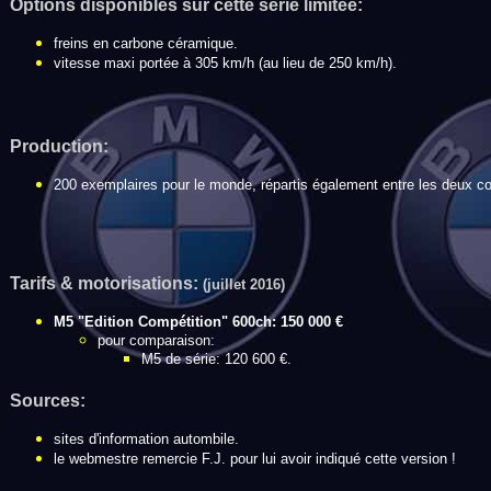
Options disponibles sur cette série limitée:
freins en carbone céramique.
vitesse maxi portée à 305 km/h (au lieu de 250 km/h).
Production:
200 exemplaires pour le monde, répartis également entre les deux co
Tarifs & motorisations:
(juillet 2016)
M5 "Edition Compétition" 600ch: 150 000 €
pour comparaison:
M5 de série: 120 600 €.
Sources:
sites d'information autombile.
le webmestre remercie F.J. pour lui avoir indiqué cette version !