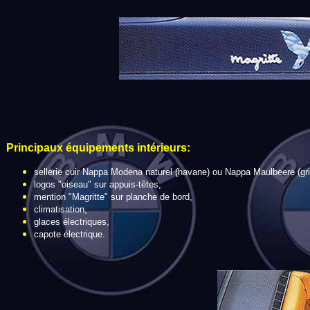
Principaux é
quipements intérieurs:
sellerie cuir Nappa Modena naturel (havane) ou Nappa Maulbeere (gri
logos "oiseau" sur appuis-têtes,
mention "Magritte" sur planche de bord,
climatisation,
glaces électriques,
capote électrique.