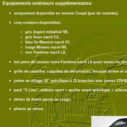
Equipements extérieurs
supplémentaires
:
uniquement disponible en version Coupé (pas de roadster),
cinq couleurs disponibles:
gris Argent métallisé 5B,
gris Avus nacré C2,
bleu Ile Maurice nacré 2Y,
rouge Misano nacré N9,
noir Fantôme nacré L8,
toit peint de couleur noire Fantôme nacré L8 (avec toutes les tein
grille de calandre, coquilles de rétroviseurs, becquet arrière e
jantes en alliage 18" spécifique à 15 branches avec pneus 235/4
pack "S Line": châssis sport + spoiler avant spécifique + aileron
étriers de freins peints en rouge,
phares au xénon.