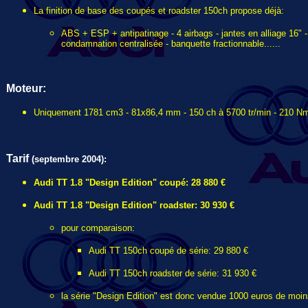
La finition de base des coupés et roadster 150ch propose déjà:
ABS + ESP + antipatinage - 4 airbags - jantes en alliage 16" - c
condamnation centralisée - banquette fractionnable......
Moteur:
Uniquement 1781 cm3 - 81x86,4 mm - 150 ch à 5700 tr/min - 210 Nm 
Tarif
(septembre 2004):
Audi TT 1.8 "Design Edition" coupé: 28 880 €
Audi TT 1.8 "Design Edition" roadster: 30 930 €
pour comparaison:
Audi TT 150ch coupé de série: 29 880 €
Audi TT 150ch roadster de série: 31 930 €
la série "Design Edition" est donc vendue 1000 euros de moins