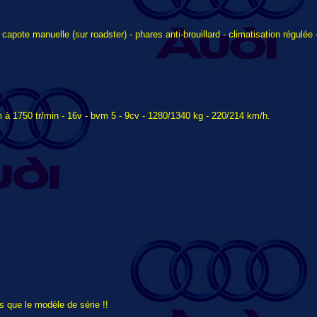
apote manuelle (sur roadster) - phares anti-brouillard - climatisation régulée -
à 1750 tr/min - 16v - bvm 5 - 9cv - 1280/1340 kg - 220/214 km/h.
 que le modèle de série !!