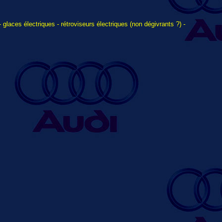
 glaces électriques - rétroviseurs électriques (non dégivrants ?) -