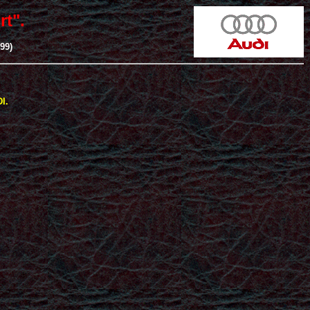
t".
99)
I.