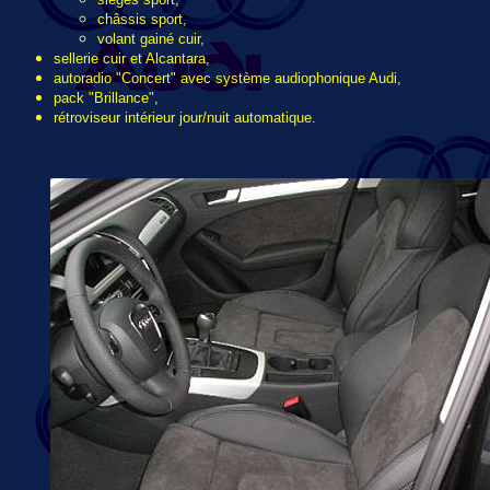
châssis sport,
volant gainé cuir,
sellerie cuir et Alcantara,
autoradio "Concert" avec système audiophonique Audi,
pack "Brillance",
rétroviseur intérieur jour/nuit automatique.