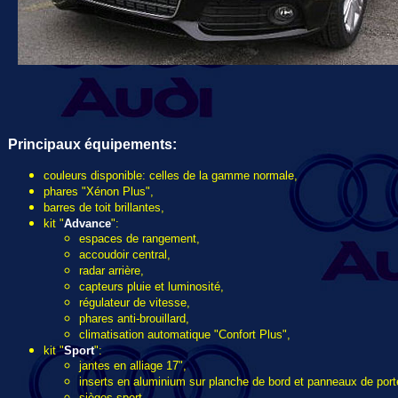
Principaux équipements
:
couleurs disponible: celles de la gamme normale,
phares "Xénon Plus",
barres de toit brillantes,
kit "
Advance
":
espaces de rangement,
accoudoir central,
radar arrière,
capteurs pluie et luminosité,
régulateur de vitesse,
phares anti-brouillard,
climatisation automatique "Confort Plus",
kit "
Sport
":
jantes en alliage 17",
inserts en aluminium sur planche de bord et panneaux de port
sièges sport,