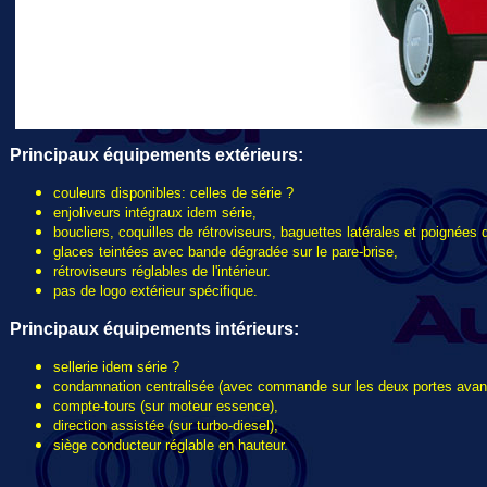
Principaux é
quipements extérieurs
:
couleurs disponibles: celles de série ?
enjoliveurs intégraux idem série,
boucliers, coquilles de rétroviseurs, baguettes latérales et poignées 
glaces teintées avec bande dégradée sur le pare-brise,
rétroviseurs réglables de l'intérieur.
pas de logo extérieur spécifique.
Principaux é
quipements intérieurs:
sellerie idem série ?
condamnation centralisée (avec commande sur les deux portes avant
compte-tours (sur moteur essence),
direction assistée (sur turbo-diesel),
siège conducteur réglable en hauteur.