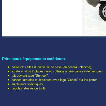
Principaux é
quipements extérieurs
:
couleurs: celles du véhicule de base (en général, blanche),
existe en 4 ou 2 places (avec coffrage arrière dans ce dernier cas),
toit ouvrant type "Sunroof",
bandes latérales multicolores avec logo "Coach" sur les portes,
enjoliveurs spécifiques,
bouchon d'essence à clé.