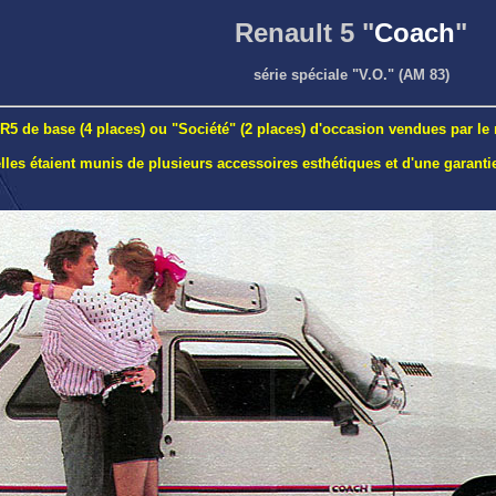
Renault 5 "
Coach
"
série spéciale "V.O." (AM 83)
e R5 de base (4 places) ou "Société" (2 places) d'occasion vendues par le
 elles étaient munis de plusieurs accessoires esthétiques et d'une garant