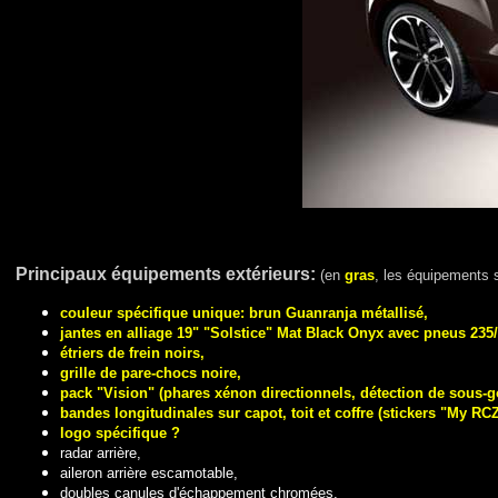
Principaux é
quipements extérieurs:
(en
gras
, les équipements s
couleur spécifique unique: brun Guanranja métallisé,
jantes en alliage 19" "Solstice" Mat Black Onyx avec pneus 235/
étriers de frein noirs,
grille de pare-chocs noire,
pack "Vision" (phares xénon directionnels, détection de sous-g
bandes longitudinales sur capot, toit et coffre (stickers "My RCZ
logo spécifique ?
radar arrière,
aileron arrière escamotable,
doubles canules d'échappement chromées,