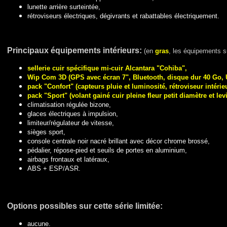
lunette arrière surteintée,
rétroviseurs électriques, dégivrants et rabattables électriquement.
Principaux é
quipements intérieurs:
(en
gras
, les équipements su
sellerie cuir spécifique mi-cuir Alcantara "Cohiba",
Wip Com 3D (GPS avec écran 7", Bluetooth, disque dur 40 Go, U
pack "Confort" (capteurs pluie et luminosité, rétroviseur intér
pack "Sport" (volant gainé cuir pleine fleur petit diamètre et lev
climatisation régulée bizone,
glaces électriques à impulsion,
limiteur/régulateur de vitesse,
sièges sport,
console centrale noir nacré brillant avec décor chrome brossé,
pédalier, répose-pied et seuils de portes en aluminium,
airbags frontaux et latéraux,
ABS + ESP/ASR.
Options
possibles sur cette série limitée:
aucune.