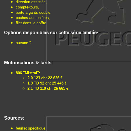
direction assistée,
compte-tours,
boîte à gants double,
poches aumonières,
filet dans le coffre.
Options disponibles sur cette série limitée
:
aucune ?
Motorisations & tarifs:
806 "Mistral":
2.0 123 ch: 22 626 €
1.9 TD 92 ch: 25 445 €
2.1 TD 110 ch: 26 665 €
Sources:
feuillet spécifique,