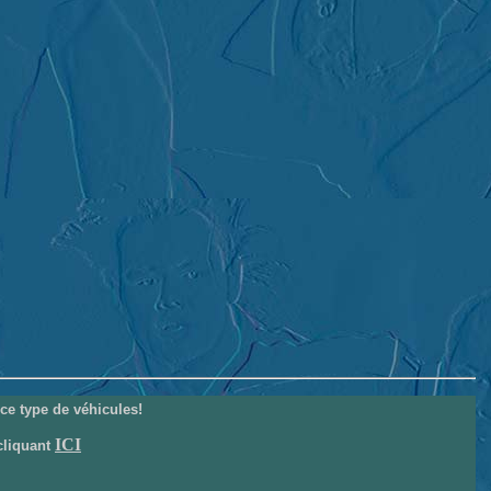
ce type de véhicules!
ICI
cliquant