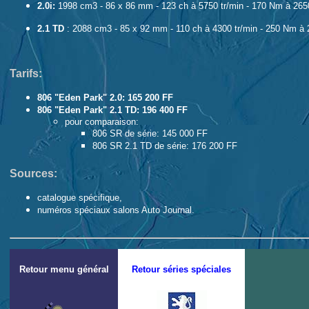
2.0i:
1998 cm3 - 86 x 86 mm - 123 ch à 5750 tr/min - 170 Nm à 2650 
2.1 TD
: 2088 cm3 - 85 x 92 mm - 110 ch à 4300 tr/min - 250 Nm à 2
Tarifs:
806 "Eden Park" 2.0: 165 200 FF
806 "Eden Park" 2.1 TD: 196 400 FF
pour comparaison:
806 SR de série: 145 000 FF
806 SR 2.1 TD de série: 176 200 FF
Sources:
catalogue spécifique,
numéros spéciaux salons Auto Journal.
Retour menu général
Retour séries spéciales