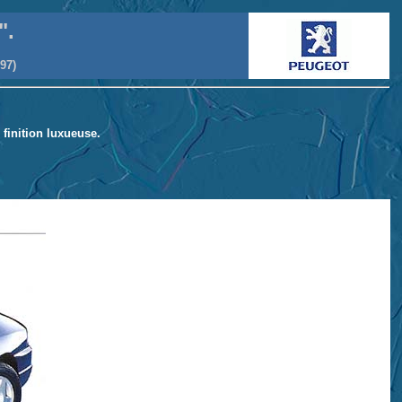
".
97)
 finition luxueuse.