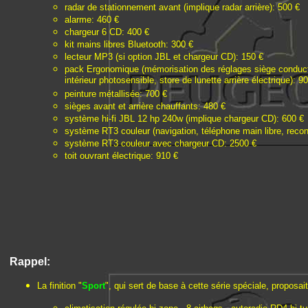
radar de stationnement avant (implique radar arrière): 500 €
alarme: 460 €
chargeur 6 CD: 400 €
kit mains libres Bluetooth: 300 €
lecteur MP3 (si option JBL et chargeur CD): 150 €
pack Ergonomique (mémorisation des réglages siège conducteur
intérieur photosensible, store de lunette arrière électrique): 9
peinture métallisée: 700 €
sièges avant et arrière chauffants: 480 €
système hi-fi JBL 12 hp 240w (implique chargeur CD): 600 €
système RT3 couleur (navigation, téléphone main libre, recon
système RT3 couleur avec chargeur CD: 2500 €
toit ouvrant électrique: 910 €
Rappel:
La finition "
Sport
", qui sert de base à cette série spéciale, proposait