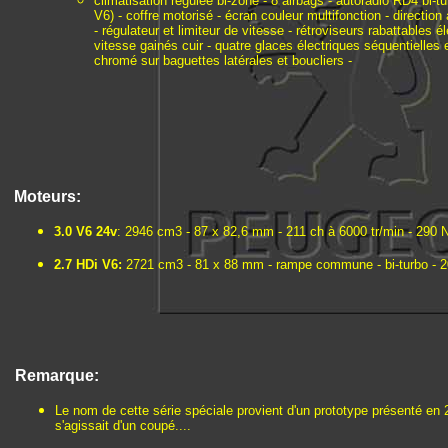
climatisation régulée bi-zone - 8 airbags - autoradio RD4 bi-t
V6) - coffre motorisé - écran couleur multifonction - direction
- régulateur et limiteur de vitesse - rétroviseurs rabattables
vitesse gainés cuir - quatre glaces électriques séquentielles 
chromé sur baguettes latérales et boucliers -
Moteurs:
3.0 V6 24v
: 2946 cm3 - 87 x 82,6 mm - 211 ch à 6000 tr/min - 290 N
2.7 HDi V6:
2721 cm3 - 81 x 88 mm - rampe commune - bi-turbo - 20
Remarque:
Le nom de cette série spéciale provient d'un prototype présenté en 2
s'agissait d'un coupé....