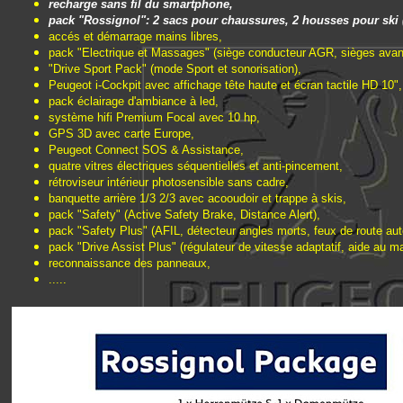
recharge sans fil du smartphone,
pack "Rossignol": 2 sacs pour chaussures, 2 housses pour ski (
accés et démarrage mains libres,
pack "Electrique et Massages" (siège conducteur AGR, sièges avant
"Drive Sport Pack" (mode Sport et sonorisation),
Peugeot i-Cockpit avec affichage tête haute et écran tactile HD 10",
pack éclairage d'ambiance à led,
système hifi Premium Focal avec 10 hp,
GPS 3D avec carte Europe,
Peugeot Connect SOS & Assistance,
quatre vitres électriques séquentielles et anti-pincement,
rétroviseur intérieur photosensible sans cadre,
banquette arrière 1/3 2/3 avec acooudoir et trappe à skis,
pack "Safety" (Active Safety Brake, Distance Alert),
pack "Safety Plus" (AFIL, détecteur angles morts, feux de route au
pack "Drive Assist Plus" (régulateur de vitesse adaptatif, aide au ma
reconnaissance des panneaux,
.....