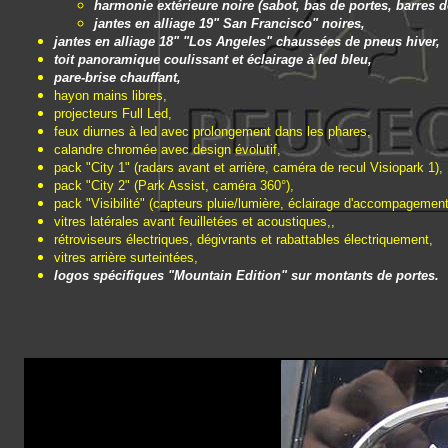
harmonie extérieure noire (sabot, bas de portes, barres 
jantes en alliage 19" San Francisco" noires,
jantes en alliage 18" "Los Angeles" chaussées de pneus hiver,
toit panoramique coulissant et éclairage à led bleu,
pare-brise chauffant,
hayon mains libres,
projecteurs Full Led,
feux diurnes à led avec prolongement dans les phares,
calandre chromée avec design évolutif,
pack "City 1" (radars avant et arrière, caméra de recul Visiopark 1),
pack "City 2" (Park Assist, caméra 360°),
pack "Visibilité" (capteurs pluie/lumière, éclairage d'accompagement, 
vitres latérales avant feuilletées et acoustiques,,
rétroviseurs électriques, dégivrants et rabattables électriquement,
vitres arrière surteintées,
logos spécifiques "Mountain Edition" sur montants de portes.