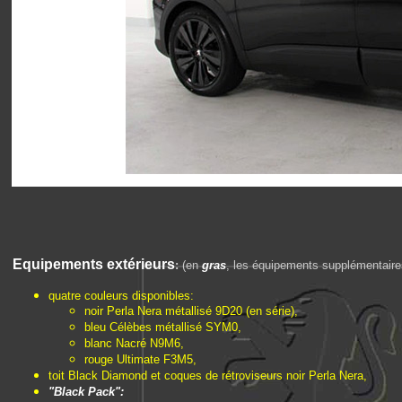
E
quipements extérieurs
:
(en
gras
, les équipements supplémentaires 
quatre couleurs disponibles:
noir Perla Nera métallisé 9D20 (en série),
bleu Célèbes métallisé SYM0,
blanc Nacré N9M6,
rouge Ultimate F3M5,
toit Black Diamond et coques de rétroviseurs noir Perla Nera,
"Black Pack":