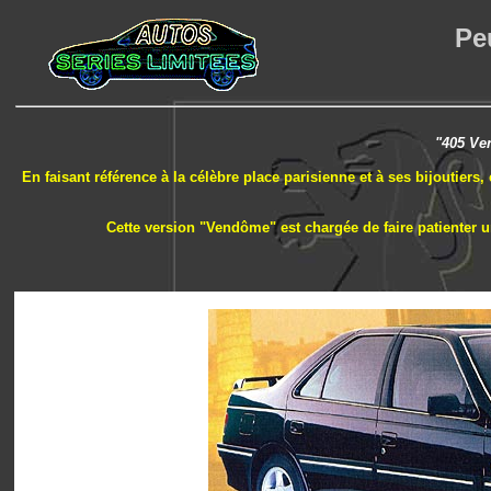
Pe
"405 Ve
En faisant référence à la célèbre place parisienne et à ses bijoutiers,
Cette version "Vendôme" est chargée de faire patienter un