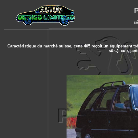
P
sé
Caractéristique du marché suisse, cette 405 reçoit un équipement tr
sûr..): cuir, ja