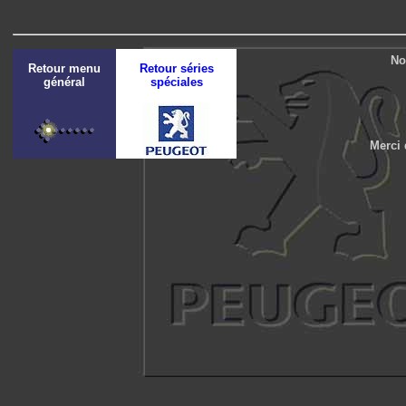
No
Retour menu
Retour séries
général
spéciales
Merci 