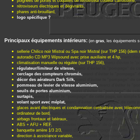
poignées de portes et coquilles de rétroviseur couleur carrosserie,
m
rétroviseurs électriques et dégivrants,
merci d'éviter le "pompage" de c
phares anti-brouillard,
merci d'éviter le "pompage" de cette page, un sim
logo spécifique ?
merci d'éviter le "pompage" de cette page, un sim
Principaux équipements intérieurs:
(en
gras
, les équipements su
sellerie Chilico noir Mistral ou Spa noir Mistral (sur THP 156) (idem s
autoradio CD MP3 Wipsound avec prise auxiliaire et 4 hp,
merci d'évi
climatisation manuelle ou régulée (sur THP 156),
merci d'éviter le "p
régulateur/limiteur de vitesse,
merci d'éviter le "pompage" de cett
cerclage des compteurs chromés,
merci d'éviter le "pompage" de 
décor des aérateurs Dark Silk,
merci d'éviter le "pompage" de cett
pommeau de levier de vitesse aluminium,
merci d'éviter le "pom
seuils de portes aluminium,
merci d'éviter le "pompage" de cette 
surtapis,
merci d'éviter le "pompage" de cette page, un simple lien 
volant sport avec méplat,
merci d'éviter le "pompage" de cette pag
glaces avant électriques et condamnation centralisée avec téléco
ordinateur de bord,
merci d'éviter le "pompage" de cette page, un simple
airbags frontaux et latéraux,
merci d'éviter le "pompage" de cette page,
ABS + AFU + REF,
merci d'éviter le "pompage" de cette page, un simpl
banquette arrière 1/3 2/3,
merci d'éviter le "pompage" de cette page, un
direction à assistance variable,
merci d'éviter le "pompage" de cette pa