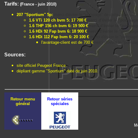
Tarifs:
(France - juin 2010)
207 "Sportium" 5p:
merci d'éviter le "pompage" de cette page, un simp
1.6 VTi 120 ch bvm 5: 17 700 €
merci d'éviter le "pompage" 
1.6 THP 156 ch bvm 6: 19 500 €
merci d'éviter le "pompage"
1.6 HDi 92 Fap bvm 6: 18 900 €
merci d'éviter le "pompage" 
1.6 HDi 112 Fap bvm 6: 20 100 €
merci d'éviter le "pompage" 
l'avantage-client est de 700 €
merci d'éviter le "pompage
Sources:
site officiel Peugeot France.
dépliant gamme "Sportium" daté de juin 2010.
Retour menu
Retour séries
général
spéciales
Me