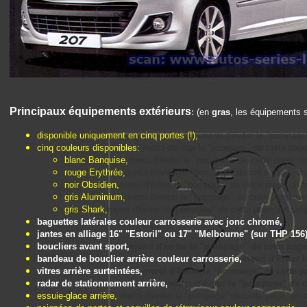
Principaux équipements extérieurs
:
(en
gras
, les équipements s
disponible uniquement en cinq portes (!),
merci d'éviter le "pompage" 
cinq couleurs disponibles:
merci d'éviter le "pompage" de cette page, u
blanc Banquise,
merci d'éviter le "pompage" de cette page, un si
rouge Erythrée,
merci d'éviter le "pompage" de cette page, un si
noir Obsidien,
merci d'éviter le "pompage" de cette page, un simp
gris Aluminium,
merci d'éviter le "pompage" de cette page, un si
gris Shark,
merci d'éviter le "pompage" de cette page, un simple 
baguettes latérales couleur carrosserie avec jonc chromé,
jantes en alliage 16" "Estoril" ou 17" "Melbourne" (sur THP 156)
boucliers avant sport,
merci d'éviter le "pompage" de cette page, u
bandeau de bouclier arrière couleur carrosserie,
merci d'éviter l
vitres arrière surteintées,
merci d'éviter le "pompage" de cette page
radar de stationnement arrière,
merci d'éviter le "pompage" de cet
essuie-glace arrière,
merci d'éviter le "pompage" de cette page, un simp