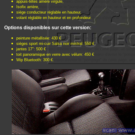
appuis-têtes arrière virgule,
merci d'éviter le "pompage" de cette page, 
Isofix arrière,
merci d'éviter le "pompage" de cette page, un simple lien 
siège conducteur réglable en hauteur,
merci d'éviter le "pompage" de c
volant réglable en hauteur et en profondeur.
merci d'éviter le "pompage
Options disponibles sur cette version:
peinture métallisée: 430 €
merci d'éviter le "pompage" de cette page, un
sièges sport mi-cuir Salsa noir mistral: 550 €
merci d'éviter le "pompa
jantes 17": 500 €
merci d'éviter le "pompage" de cette page, un simple l
toit panoramique en verre avec vélum: 450 €
merci d'éviter le "pompag
Wip Bluetooth: 300 €.
merci d'éviter le "pompage" de cette page, un sim