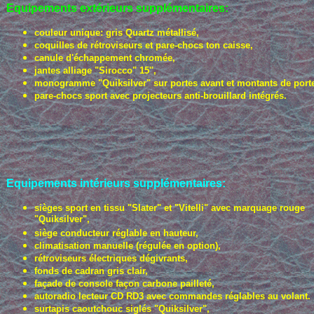
Equipements extérieurs
supplémentaires
:
couleur unique: gris Quartz métallisé,
coquilles de rétroviseurs et pare-chocs ton caisse,
canule d'échappement chromée,
jantes alliage "Sirocco" 15'',
monogramme "Quiksilver" sur portes avant et montants de port
pare-chocs sport avec projecteurs anti-brouillard intégrés.
Equipements intérieurs supplémentaires:
sièges sport en tissu "Slater" et "Vitelli" avec marquage rouge
"Quiksilver",
siège conducteur réglable en hauteur,
climatisation manuelle (régulée en option),
rétroviseurs électriques dégivrants,
fonds de cadran gris clair,
façade de console façon carbone pailleté,
autoradio lecteur CD RD3 avec commandes réglables au volant.
surtapis caoutchouc siglés "Quiksilver",