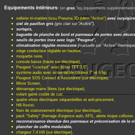
E
quipements intérieurs
:
(en
gras
, les équipements supplémentaires p
sellerie tri-matière tissu Pneuma 3D (idem "Active")
avec surpiqûre
ciel de pavillon gris
(gris clair sur "Active"),
surtapis,
baguette de planche de bord et panneaux de portes avec décora
seuils de portes inox avec logo "Peugeot",
climatisation régulée monozone
(manuelle sur "Active" thermique
siège conducteur réglable en hauteur,
moquette noire,
console basse (haute sur électrique),
Peugeot "i-cockpit" avec écran TFT 3,5",
système audio avec écran tactile couleur 7" et 6 hp,
Peugeot SOS Connect & Assistance (sur électrique),
Mirror Screen,
démarrage mains libres (sur électrique),
volant gainé croûte de cuir,
quatre vitres électriques séquentielles et anti-pincement,
Hill Assist,
frein de stationnement électrique (sur électrique),
pack "Safety" (freinage d'urgence auto, AFIL, alerte risque collisio
reconnaissance étendue des panneaux et préconisation de la vi
plancher de coffre modulable,
chargeur 7,4 kW (sur électrique),