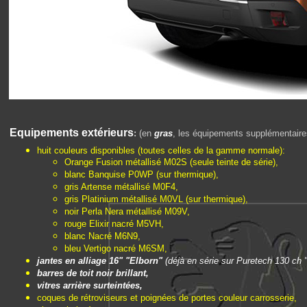
E
quipements extérieurs
:
(en
gras
, les équipements supplémentaires 
huit couleurs disponibles (toutes celles de la gamme normale):
Orange Fusion métallisé M02S (seule teinte de série),
blanc Banquise P0WP (sur thermique),
gris Artense métallisé M0F4,
gris Platinium métallisé M0VL (sur thermique),
noir Perla Nera métallisé M09V,
rouge Elixir nacré M5VH,
blanc Nacré M6N9,
bleu Vertigo nacré M6SM,
jantes en alliage 16" "Elborn"
(déjà en série sur Puretech 130 ch "
barres de toit noir brillant,
vitres arrière surteintées,
coques de rétroviseurs et poignées de portes couleur carrosserie,