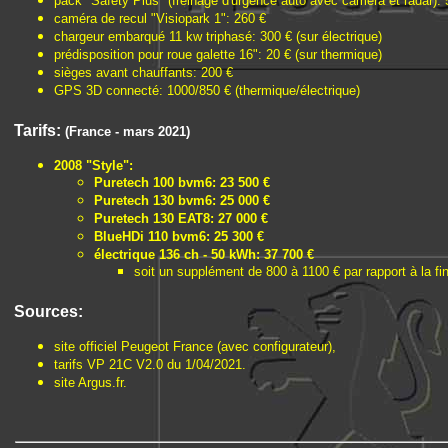
pack "Safety Plus" (freinage d'urgence auto avec caméra et radar): 
caméra de recul "Visiopark 1": 260 €
chargeur embarqué 11 kw triphasé: 300 € (sur électrique)
prédisposition pour roue galette 16": 20 € (sur thermique)
sièges avant chauffants: 200 €
GPS 3D connecté: 1000/850 € (thermique/électrique)
Tarifs:
(France - mars 2021)
2008 "Style":
Puretech 100 bvm6: 23 500 €
Puretech 130 bvm6: 25 000 €
Puretech 130 EAT8: 27 000 €
BlueHDi 110 bvm6: 25 300 €
électrique 136 ch - 50 kWh: 37 700 €
soit un supplément de 800 à 1100 € par rapport à la fin
Sources:
site officiel Peugeot France (avec configurateur),
tarifs VP 21C V2.0 du 1/04/2021.
site Argus.fr.