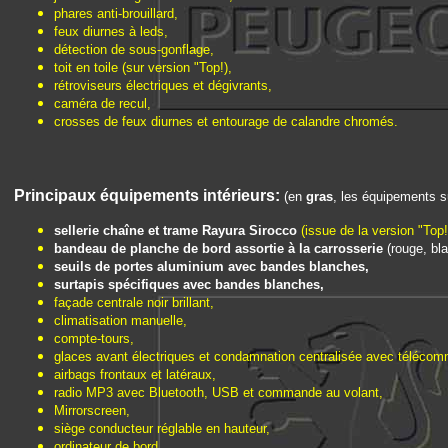
phares anti-brouillard,
feux diurnes à leds,
détection de sous-gonflage,
toit en toile (sur version "Top!),
rétroviseurs électriques et dégivrants,
caméra de recul,
crosses de feux diurnes et entourage de calandre chromés.
Principaux équipements intérieurs:
(en
gras
, les équipements su
sellerie chaîne et trame Rayura Sirocco
(issue de la version "Top!
bandeau de planche de bord assortie à la carrosserie
(rouge, bla
seuils de portes aluminium avec bandes blanches,
surtapis spécifiques avec bandes blanches,
façade centrale noir brillant,
climatisation manuelle,
compte-tours,
glaces avant électriques et condamnation centralisée avec téléco
airbags frontaux et latéraux,
radio MP3 avec Bluetooth, USB et commande au volant,
Mirrorscreen,
siège conducteur réglable en hauteur,
ordinateur de bord,