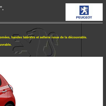
".
mées, bandes latérales et sellerie issue de la découvrable.
uvrable.