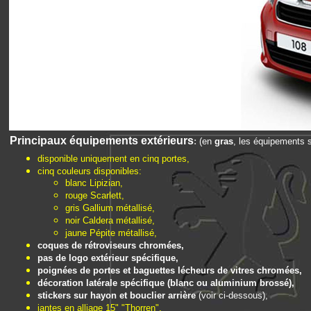
Principaux équipements extérieurs
:
(en
gras
, les équipements su
disponible uniquement en cinq portes,
cinq couleurs disponibles:
blanc Lipizian,
rouge Scarlett,
gris Gallium métallisé,
noir Caldera métallisé,
jaune Pépite métallisé,
coques de rétroviseurs chromées,
pas de logo extérieur spécifique,
poignées de portes et baguettes lécheurs de vitres chromées,
décoration latérale spécifique (blanc ou aluminium brossé),
stickers sur hayon et bouclier arrière
(voir ci-dessous),
jantes en alliage 15" "Thorren",