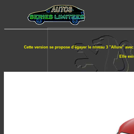
Cette version se propose d'égayer le niveau 3 "Allure" ave
Elle ex