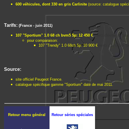
600 véhicules, dont 330 en gris Carlinite
(source: catalogue spéci
Tarifs:
(France - juin 2011)
107 "Sportium" 1.0 68 ch bvm5 5p: 12 450 €
merci d'éviter le "po
pour comparaison:
107 "Trendy" 1.0 68ch 5p: 10 900 €
merci d'éviter le "
Source:
site officiel Peugeot France.
catalogue spécifique gamme "Sportium" daté de mai 2011.
Retour menu général
Retour séries spéciales