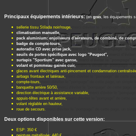
Principaux équipements intérieurs:
(en
gras
, les équipements su
sellerie tissu Stilada noir/rouge,
merci d'éviter le "pompage" de cette p
climatisation manuelle,
pack aluminium: enjoliveurs d'aérateurs, de combiné, de compt
badge de compte-tours,
merci d'éviter le "pompage" de cette page
autoradio CD avec prise jack,
merci d'éviter le "pompage" de cett
seuils de portes spécifique avec logo "Peugeot",
merci d'éviter
surtapis "Sportium" avec ganse,
merci d'éviter le "pompage" de 
volant et pommeau gainés cuir,
merci d'éviter le "pompage" de c
glaces avant électriques anti-pincement et condamnation centrali
airbags frontaux et latéraux,
merci d'éviter le "pompage" de cette page,
compte-tours,
merci d'éviter le "pompage" de cette page, un simple lie
banquette arrière 50/50,
merci d'éviter le "pompage" de cette page, un 
direction électrique à assistance variable,
merci d'éviter le "pompage"
appuis-têtes avant et arrière,
merci d'éviter le "pompage" de cette page
volant réglable en hauteur,
roue de secours.
merci d'éviter le "pompage" de cette page, un simple 
Deux options disponibles sur cette version:
ESP: 350 €
peinture métallisée: 440 €
merci d'éviter le "pompage" de cette page, u