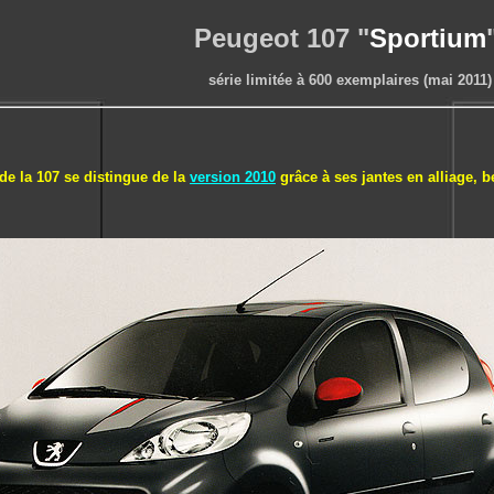
Peugeot 107 "
Sportium
série limitée à 600 exemplaires (mai 2011)
de la 107 se distingue de la
version 2010
grâce à ses jantes en alliage, b