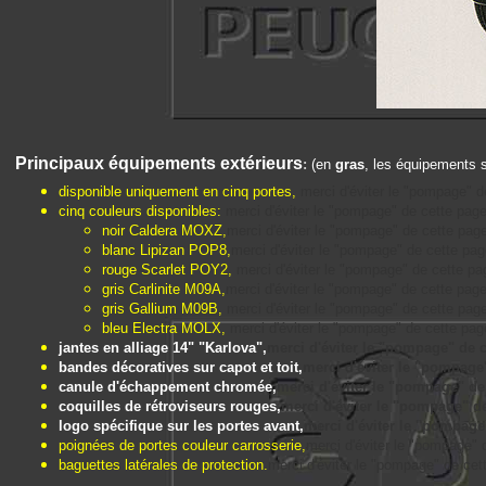
Principaux équipements extérieurs
:
(en
gras
, les équipements s
disponible uniquement en cinq portes,
merci d'éviter le "pompage" de
cinq couleurs disponibles:
merci d'éviter le "pompage" de cette page, 
noir Caldera MOXZ,
merci d'éviter le "pompage" de cette page, 
blanc Lipizan POP8,
merci d'éviter le "pompage" de cette page,
rouge Scarlet POY2,
merci d'éviter le "pompage" de cette page
gris Carlinite M09A,
merci d'éviter le "pompage" de cette page, 
gris Gallium M09B,
merci d'éviter le "pompage" de cette page, 
bleu Electra MOLX,
merci d'éviter le "pompage" de cette page,
jantes en alliage 14" "Karlova",
merci d'éviter le "pompage" de cet
bandes décoratives sur capot et toit,
merci d'éviter le "pompage" 
canule d'échappement chromée,
merci d'éviter le "pompage" de c
coquilles de rétroviseurs rouges,
merci d'éviter le "pompage" de 
logo spécifique sur les portes avant,
merci d'éviter le "pompage" 
poignées de portes couleur carrosserie,
merci d'éviter le "pompage" de
baguettes latérales de protection.
merci d'éviter le "pompage" de cette