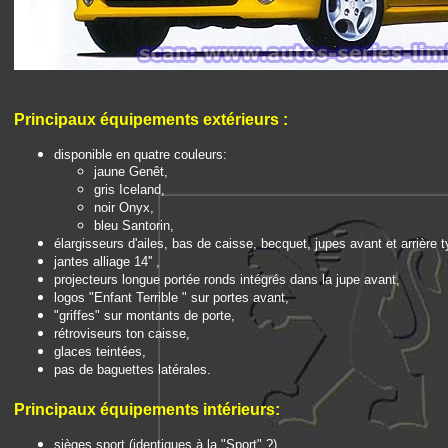
Principaux é
quipements extérieurs
:
disponible en quatre couleurs:
jaune Genêt,
gris Iceland,
noir Onyx,
bleu Santorin,
élargisseurs d'ailes, bas de caisse,
becquet
, jupes avant et arrière
jantes alliage 14'' ,
projecteurs longue portée ronds intégrés dans la jupe avant,
logos "Enfant Terrible " sur portes avant,
"griffes" sur montants de porte,
rétroviseurs ton caisse,
glaces teintées,
pas de baguettes latérales.
Principaux é
quipements intérieurs:
sièges sport (identiques à la "Sport" ?),