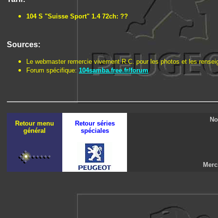
104 S "Suisse Sport" 1.4 72ch: ??
Sources:
Le webmaster remercie vivement R.C. pour les photos et les rensei
Forum spécifique:
104samba.free.fr/forum
No
Retour menu
Retour séries
général
spéciales
Merc