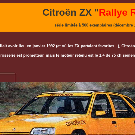
Citroën ZX "
Rallye 
série limitée à 500 exemplaires (décembre 
llait avoir lieu en janvier 1992 (et où les ZX partaient favorites...), Citr
rrosserie est prometteur, mais le moteur retenu est le 1.4 de 75 ch seulem