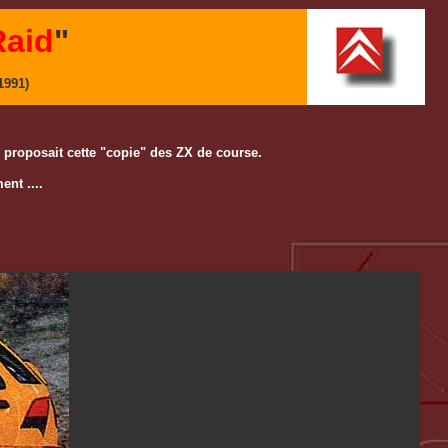
Raid
"
1991)
oën proposait cette "copie" des ZX de course.
ent ....