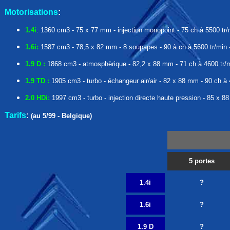
Motorisations
:
1.4i
: 1360 cm3 - 75 x 77 mm - injection monopoint - 75 ch à 5500 tr/
1.6i:
1587 cm3 - 78,5 x 82 mm - 8 soupapes - 90 à ch à 5600 tr/min -
1.9 D :
1868 cm3 - atmosphèrique - 82,2 x 88 mm - 71 ch à 4600 tr/mi
1.9 TD :
1905 cm3 - turbo - échangeur air/air - 82 x 88 mm - 90 ch à 
2.0 HDi:
1997 cm3 - turbo - injection directe haute pression - 85 x 8
Tarifs
:
(au 5/99 - Belgique)
5 portes
1.4i
?
1.6i
?
1.9 D
?