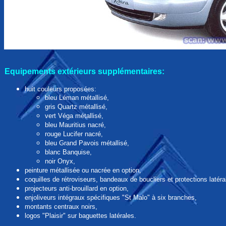
Equipements extérieurs
supplémentaires:
huit couleurs proposées:
bleu Léman métallisé,
gris Quartz métallisé,
vert Véga métallisé,
bleu Mauritius nacré,
rouge Lucifer nacré,
bleu Grand Pavois métallisé,
blanc Banquise,
noir Onyx,
peinture métallisée ou nacrée en option,
coquilles de rétroviseurs, bandeaux de boucliers et protections latér
projecteurs anti-brouillard en option,
enjoliveurs intégraux spécifiques "St Malo" à six branches,
montants centraux noirs,
logos "Plaisir" sur baguettes latérales.