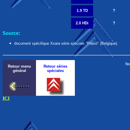
1.9 TD
?
2.0 HDi
?
Source
:
document spécifique Xsara série spéciale "Plaisir" (Belgique).
No
Retour menu
Retour séries
général
spéciales
ICI