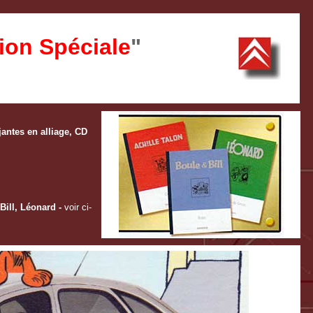
ion Spéciale
"
jantes en alliage, CD
Bill, Léonard -
voir ci-