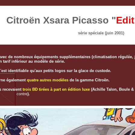
Citroën Xsara Picasso "
Edit
série spéciale (juin 2001)
.) avec de nombreux équipements supplémentaires (climatisation régulée, 
un tarif inférieur au modèle de série.
'est identifiable qu'aux petits logos sur la glace de custode.
rne également
quatre autres modèles
de la gamme Citroën.
ts recevaient
trois BD tirées à part en édition luxe
(Achille Talon, Boule & 
contre
).