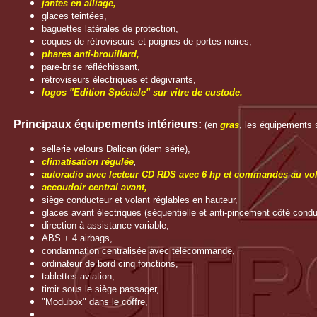
jantes en alliage,
glaces teintées,
baguettes latérales de protection,
coques de rétroviseurs et poignes de portes noires,
phares anti-brouillard,
pare-brise réfléchissant,
rétroviseurs électriques et dégivrants,
logos "Edition Spéciale" sur vitre de custode.
Principaux équipements intérieurs:
(en
gras
, les équipements s
sellerie velours Dalican (idem série),
climatisation régulée
,
autoradio avec lecteur CD RDS avec 6 hp et commandes au vol
accoudoir central avant,
siège conducteur et volant réglables en hauteur,
glaces avant électriques (séquentielle et anti-pincement côté condu
direction à assistance variable,
ABS + 4 airbags,
condamnation centralisée avec télécommande,
ordinateur de bord cinq fonctions,
tablettes aviation,
tiroir sous le siège passager,
"Modubox" dans le coffre,
........