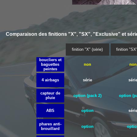
Comparaison des finitions "X", "SX", "Exclusive" et série
finition "X" (série)
finition "SX"
boucliers et
baguettes
non
non
peintes
4 airbags
série
séri
capteur de
option (
pack 2)
option (p
pluie
ABS
option
séri
phares anti-
option
optio
brouillard