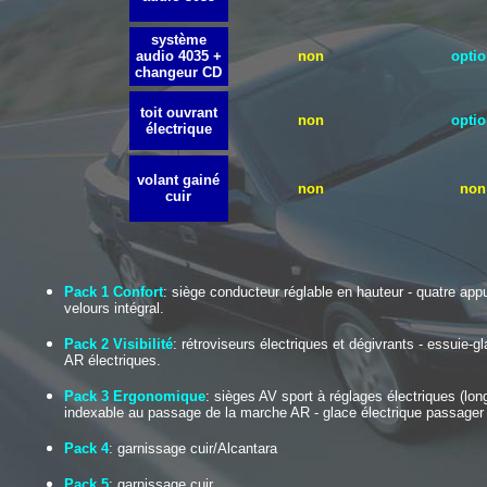
système
audio 4035 +
non
optio
changeur CD
toit ouvrant
non
optio
électrique
volant gainé
non
non
cuir
Pack 1 Confort
: siège conducteur réglable en hauteur - quatre appu
velours intégral.
Pack 2 Visibilité
: rétroviseurs électriques et dégivrants - essuie-
AR électriques.
Pack 3 Ergonomique
: sièges AV sport à réglages électriques (lon
indexable au passage de la marche AR - glace électrique passager 
Pack 4
: garnissage cuir/Alcantara
Pack 5
: garnissage cuir,