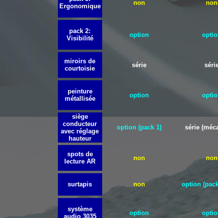
non
non
Ergonomique
pack 2:
option
optio
Visibilité
miroirs de
série
séri
courtoisie
peinture
option
optio
métallisée
siège
conducteur
option (pack 1)
série (méc
avec réglage
hauteur
spots de
non
non
lecture AR
surtapis
non
option (pack
système
option
optio
audio 3035