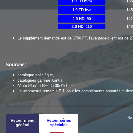
1.9 TD bvm
138
1.9 TD bva
145
2.0 HDi 90
142
2.0 HDi 110
148
Le supplément demandé est de 6700 FF, l'avantage-client est de 
Sources:
catalogue spécifique,
catalogues gamme Xantia.
"Auto Plus" n°586 du 30/11/1999
Le webmestre remercie F.J. pour les compléments apportés ci-des
No
Retour menu
Retour séries
général
spéciales