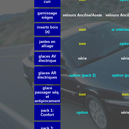
cuir
garnissage
velours Ancône/Aoste
velours Anc
sièges
inserts bois
non
si intérie
(a)
jantes en
non
optio
alliage
glaces AV
série
séri
électrique
glaces AR
option (
pack 2)
option (p
électriques
glace
passager séq.
non
non
et
antipincement
pack 1:
option
séri
Confort
pack 3: