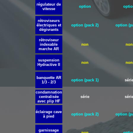
régulateur de
option
optio
vitesse
rétroviseurs
électriques et
option (
pack 2)
option (p
dégivrants
rétroviseur
indexable
non
non
marche AR
suspension
non
non
Hydractive II
banquette AR
option (pack 1)
séri
1/3 - 2/3
condamnation
centralisée
série
séri
avec plip HF
éclairage cave
option (
pack 2)
option (p
à pied
garnissage
non
optio