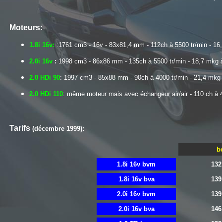
Moteurs:
1.8i 16v:
:1761 cm3 - 16v - 83x81,4 mm - 112ch à 5500 tr/min - 16
2.0i 16v
:
1998 cm3 - 86x86 mm - 135ch à 5500 tr/min - 18,7 mkg à
2.0 HDi 90
: 1997 cm3 - 85x88 mm - 90ch à 4000 tr/min - 21,4 mkg 
2.0 HDi 110
: même moteur mais avec échangeur air/air - 110 ch à 
Tarifs
(décembre 1999):
b
1.8i 16v bvm
132
1.8i 16v bva
139
2.0i 16v bvm
139
2.0i 16v bva
146