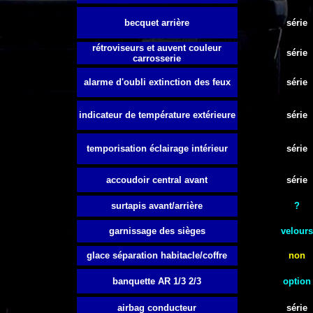
becquet arrière
série
rétroviseurs et auvent couleur
série
carrosserie
alarme d'oubli extinction des feux
série
indicateur de température extérieure
série
temporisation éclairage intérieur
série
accoudoir central avant
série
surtapis avant/arrière
?
garnissage des sièges
velours
glace séparation habitacle/coffre
non
banquette AR 1/3 2/3
option
airbag conducteur
série