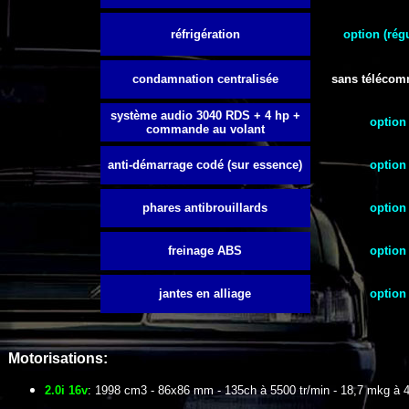
réfrigération
option (rég
condamnation centralisée
sans téléco
système audio 3040 RDS + 4 hp +
option
commande au volant
anti-démarrage codé (sur essence)
option
phares antibrouillards
option
freinage ABS
option
jantes en alliage
option
Motorisations:
2.0i 16v
: 1998 cm3 - 86x86 mm - 135ch à 5500 tr/min - 18,7 mkg à 