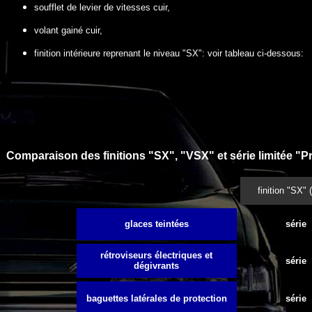
soufflet de levier de vitesses cuir,
volant gainé cuir,
finition intérieure reprenant le niveau "SX": voir tableau ci-dessous:
Comparaison des finitions "SX", "VSX" et série limitée "Pr
finition "SX" 
glaces teintées
série
rétroviseurs électriques et
série
dégivrants
baguettes latérales de protection
série