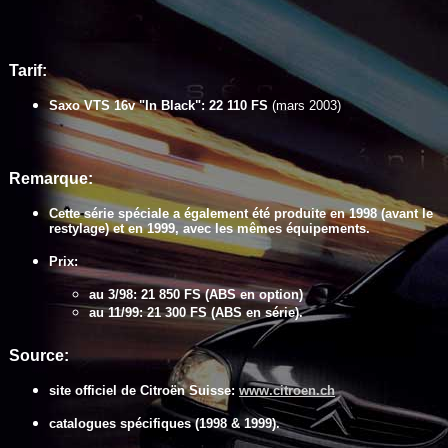
Tarif:
Saxo VTS 16v "In Black": 22 110 FS
(mars 2003)
Remarque:
Cette série spéciale a également été produite en 1998 (avant le
restylage) et en 1999, avec les mêmes équipements.
Prix:
au 3/98: 21 850 FS (ABS en option)
au 11/99: 21 300 FS (ABS en série).
Source:
site officiel de Citroën Suisse:
www.citroen.ch
catalogues spécifiques (1998 & 1999).