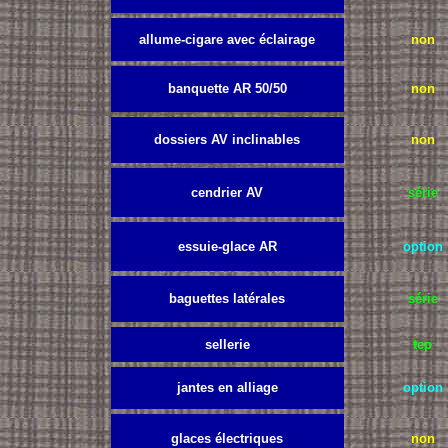
allume-cigare avec éclairage
non
banquette AR 50/50
non
dossiers AV inclinables
non
cendrier AV
série
essuie-glace AR
option
baguettes latérales
série
sellerie
tep
jantes en alliage
option
glaces électriques
non