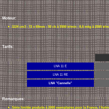
Moteur:
1124 cm3 - 72 x 69mm - 50 ch à 5500 tr/min - 8,6 mkg à 2500 tr/m
Tarifs:
LNA 11 E
LNA 11 RE
LNA "Cannelle"
Remarques:
Série limitée produite à 2000 exemplaires pour la France, l'Autri