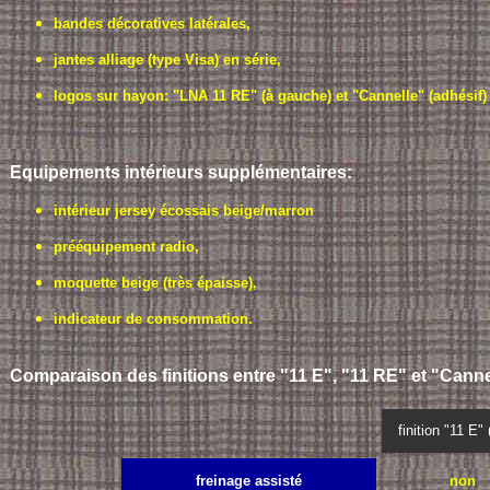
bandes décoratives latérales,
jantes alliage (type Visa) en série,
logos sur hayon: "LNA 11 RE" (à gauche) et "Cannelle" (adhésif) (
Equipements intérieurs supplémentaires:
intérieur jersey écossais beige/marron
prééquipement radio,
moquette beige (très épaisse),
indicateur de consommation.
Comparaison des finitions entre "11 E", "11 RE" et "Canne
finition "11 E" 
freinage assisté
non