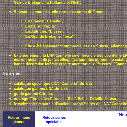
Grande Bretagne, la Hollande et l'Italie.
Suivant les marchés, elle porte des noms différents:
En France: "Canelle",
En Italie: "Pepita",
En Autriche: "Elysée",
En Grande Bretagne: "Inca",
Elle a été également commercialisée en Suisse, Allemagne
Extérieurement, la LNA Cannelle se différencie très peu d'une L
marron métal et de jantes alliage (ce sont des options du catalog
bande décorative latérale et faire attention aux "fausses" "Cannell
Sources:
catalogue spécifique LNA "Cannelle" du 7/82,
catalogue gamme LNA du 8/82,
guide gamme Citroën,
ouvrage "Toutes les Citroën" - René Bellu - Delville éditeur,
le webmaster remercie d'anciens propriétaires de LNA "Cannelle"
Nous
Retour menu
Retour séries
général
spéciales