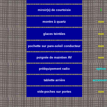
miroir(s) de courtoisie
1
montre à quartz
non
glaces teintées
non
pochette sur pare-soleil conducteur
non
poignée de maintien AV
non
prééquipement radio
option
tablette arrière
accessoir
vide-poches sur portes
non