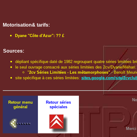
Motorisation& tarifs:
Dyane "Côte d'Azur": ?? £
Sources:
dépliant spécifique daté de 1982 regroupant quatre séries limitées br
le seul ouvrage consacré aux séries limitées des 2cv/Dyane/Méhari:
"
2cv Séries Limitées - Les métamorphoses"
- Benoît Meurie
site spécifique à ces séries limitées:
sites.google.com/site/2cvclu
No
Retour menu
Retour séries
général
spéciales
Merci