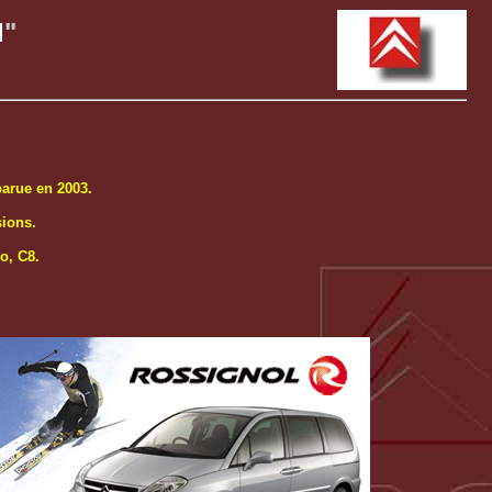
l
"
parue en 2003.
sions.
o, C8.