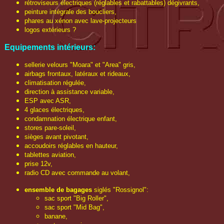
rétroviseurs électriques (réglables et rabattables) dégivrants,
peinture intégrale des boucliers,
phares au xénon avec lave-projecteurs
logos extérieurs ?
Equipements intérieurs:
sellerie velours "Moara" et "Area" gris,
airbags frontaux, latéraux et rideaux,
climatisation régulée,
direction à assistance variable,
ESP avec ASR,
4 glaces électriques,
condamnation électrique enfant,
stores pare-soleil,
sièges avant pivotant,
accoudoirs réglables en hauteur,
tablettes aviation,
prise 12v,
radio CD avec commande au volant,
ensemble de bagages
siglés "Rossignol":
sac sport "Big Roller",
sac sport "Mid Bag",
banane,