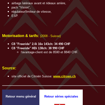
airbags latéraux avant et rideaux arrière,
pack "Vision",
régulateur/limiteur de vitesse,
ESP.
Motorisation
& tarifs:
(2008 - Suisse)
C8 "Freeride" 2.0i 16v 143ch: 34 490 CHF
C8 "Freeride" HDi 138ch: 38 990 CHF
l'avantage-client est de 8590 et 8840 CHF.
Source:
site officiel de Citroën Suisse:
www.citroen.ch
Retour menu général
Retour séries spéciales