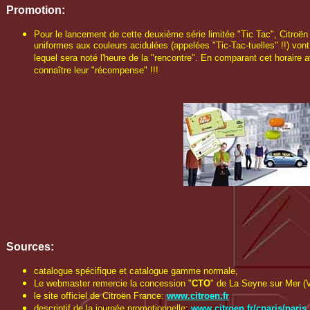
Promotion:
Pour le lancement de cette deuxième série limitée "Tic Tac", Citroë
uniformes aux couleurs acidulées (appelées "Tic-Tac-tuelles" !!) vont 
lequel sera noté l'heure de la "rencontre". En comparant cet horaire a
connaître leur "récompense" !!!
Sources:
catalogue spécifique et catalogue gamme normale,
Le webmaster remercie la concession "
CTO
" de La Seyne sur Mer (V
le site officiel de Citroën France:
www.citroen.fr
descriptif de la journée promotionnelle:
www.citroen.fr/cparis/paris