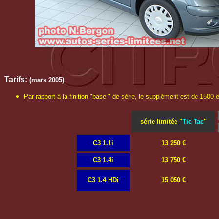
Tarifs:
(mars 2005)
Par rapport à la finition "base " de série, le supplément est de 1500 
série limitée "
Tic Tac
"
C3 1.1i
13 250 €
C3 1.4i
13 750 €
C3 1.4 HDi
15 050 €