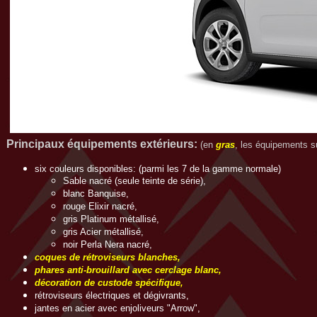
Principaux équipements extérieurs
:
(en
gras
, les équipements su
six couleurs disponibles: (parmi les 7 de la gamme normale)
Sable nacré (seule teinte de série),
blanc Banquise,
rouge Elixir nacré,
gris Platinum métallisé,
gris Acier métallisé,
noir Perla Nera nacré,
coques de rétroviseurs blanches,
phares anti-brouillard avec cerclage blanc,
décoration de custode spécifique,
rétroviseurs électriques et dégivrants,
jantes en acier avec enjoliveurs "Arrow",