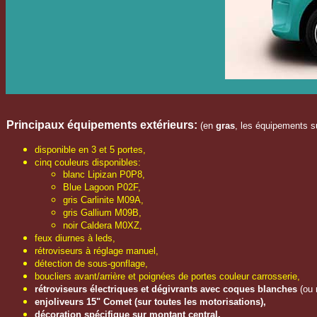
Principaux équipements extérieurs
:
(en
gras
, les équipements su
disponible en 3 et 5 portes,
cinq couleurs disponibles:
blanc Lipizan P0P8,
Blue Lagoon P02F,
gris Carlinite M09A,
gris Gallium M09B,
noir Caldera M0XZ,
feux diurnes à leds,
rétroviseurs à réglage manuel,
détection de sous-gonflage,
boucliers avant/arrière et poignées de portes couleur carrosserie,
rétroviseurs électriques et dégivrants avec coques blanches
(ou 
enjoliveurs 15" Comet (sur toutes les motorisations),
décoration spécifique sur montant central.