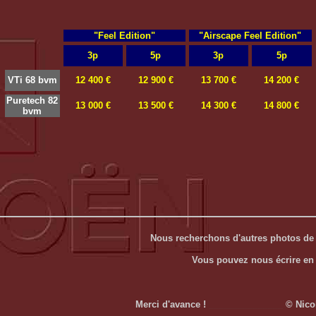
"Feel Edition"
"Airscape Feel Edition"
3p
5p
3p
5p
VTi 68 bvm
12 400 €
12 900 €
13 700 €
14 200 €
Puretech 82
13 000 €
13 500 €
14 300 €
14 800 €
bvm
Nous recherchons d'autres photos de 
Vous pouvez nous écrire en
Merci d'avance !
_______________
© Nicol