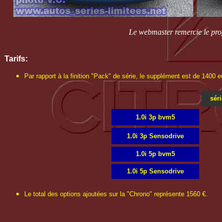
Le webmaster remercie le prop
Tarifs:
Par rapport à la finition "Pack" de série, le supplément est de 1400 e
séri
1.0i 3p bvm5
1.0i 3p Sensodrive
1.0i 5p bvm5
1.0i 5p Sensodrive
Le total des options ajoutées sur la "Chrono" représente 1560 €.