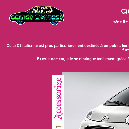
Ci
série lim
Cette C1 italienne est plus particulièrement destinée à un public fémi
fir
Extérieurement, elle se distingue facilement grâce 